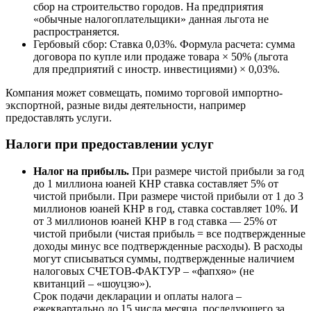
сбор на строительство городов. На предприятия
«обычные налогоплательщики» данная льгота не
распространяется.
Гербовый сбор: Ставка 0,03%. Формула расчета: сумма
договора по купле или продаже товара × 50% (льгота
для предприятий с иностр. инвестициями) × 0,03%.
Компания может совмещать, помимо торговой импортно-
экспортной, разные виды деятельности, например
предоставлять услуги.
Налоги при предоставлении услуг
Налог на прибыль.
При размере чистой прибыли за год
до 1 миллиона юаней КНР ставка составляет 5% от
чистой прибыли. При размере чистой прибыли от 1 до 3
миллионов юаней КНР в год, ставка составляет 10%. И
от 3 миллионов юаней КНР в год ставка — 25% от
чистой прибыли (чистая прибыль = все подтвержденные
доходы минус все подтвержденные расходы). В расходы
могут списываться суммы, подтвержденные наличием
налоговых СЧЕТОВ-ФАКТУР – «фапхяо» (не
квитанций – «шоуцзю»).
Срок подачи декларации и оплаты налога –
ежеквартально до 15 числа месяца, последующего за