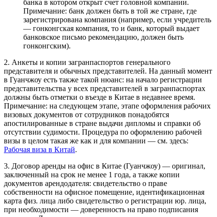
банка в котором открыт счет головной компании.
Примечание: банк должен быть в той же стране, где
зарегистрирована компания (например, если учредитель
— гонконгская компания, то и банк, который выдает
банковское письмо рекомендацию, должен быть
гонконгским).
2. Анкеты и копии загранпаспортов генерального
представителя и обычных представителей. На данный момент
в Гуанчжоу есть также такой нюанс: на начало регистрации
представительства у всех представителей в загранпаспортах
должны быть отметки о въезде в Китае в недавнее время.
Примечание: на следующем этапе, этапе оформления рабочих
визовых документов от сотрудников понадобятся
апостилированные в стране выдачи дипломы и справки об
отсутствии судимости. Процедура по оформлению рабочей
визы в целом такая же как и для компании — см. здесь:
Рабочая виза в Китай
.
3. Договор аренды на офис в Китае (Гуанчжоу) — оригинал,
заключенный на срок не менее 1 года, а также копии
документов арендодателя: свидетельство о праве
собственности на офисное помещение, идентификационная
карта физ. лица либо свидетельство о регистрации юр. лица,
при необходимости — доверенность на право подписания