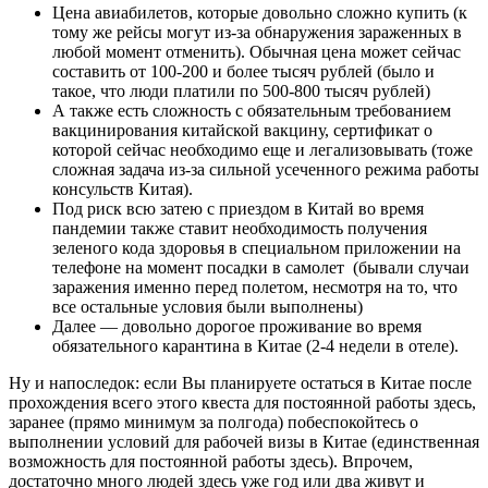
Цена авиабилетов, которые довольно сложно купить (к
тому же рейсы могут из-за обнаружения зараженных в
любой момент отменить). Обычная цена может сейчас
составить от 100-200 и более тысяч рублей (было и
такое, что люди платили по 500-800 тысяч рублей)
А также есть сложность с обязательным требованием
вакцинирования китайской вакцину, сертификат о
которой сейчас необходимо еще и легализовывать (тоже
сложная задача из-за сильной усеченного режима работы
консульств Китая).
Под риск всю затею с приездом в Китай во время
пандемии также ставит необходимость получения
зеленого кода здоровья в специальном приложении на
телефоне на момент посадки в самолет (бывали случаи
заражения именно перед полетом, несмотря на то, что
все остальные условия были выполнены)
Далее — довольно дорогое проживание во время
обязательного карантина в Китае (2-4 недели в отеле).
Ну и напоследок: если Вы планируете остаться в Китае после
прохождения всего этого квеста для постоянной работы здесь,
заранее (прямо минимум за полгода) побеспокойтесь о
выполнении условий для рабочей визы в Китае (единственная
возможность для постоянной работы здесь). Впрочем,
достаточно много людей здесь уже год или два живут и