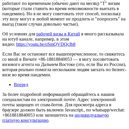
работают по временным (обычно дают на месяц) "T" визам
(которые стали ставить во время невозможности выехать в
пандемию). Но я не могу советовать этот способ, поскольку
эту визу могут в любой момент не продлить и "попросить" на
выезд (такие случаи довольно частые).
Об условиях для
рабочей визы в Китай
я много рассказывала
на ютуб канале, например, в этом
видео:
https://youtu.be/oSmQVDQcIb8
Если Вас не остановит все вышеперечисленное, то свяжитесь
со мной в Вичате +86-18818840053 — я могу посоветовать
визового агента на Дальнем Востоке (это, если Вы из России),
которая реально помогла нескольким людям заехать по бизнес-
визе во время пандемии.
Вперед
За более подробной информацией обращайтесь к нашим
специалистам по электронной почте:
Адрес электронной
почты защищен от спам-ботов. Для просмотра адреса в
браузере должен быть включен Javascript.
, по whatsapp/wechat:
+8618818840053 или запишитесь на
индивидуальную
платную консультацию
.