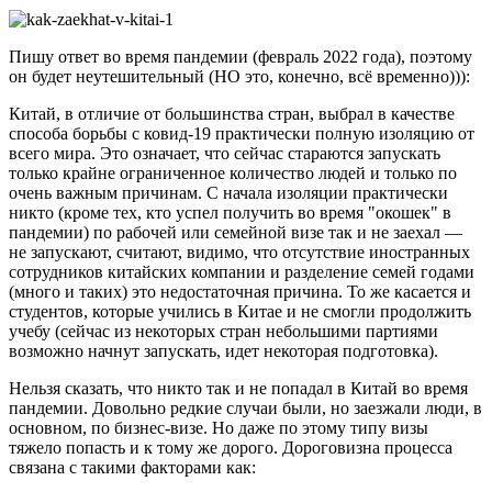
Пишу ответ во время пандемии (февраль 2022 года), поэтому
он будет неутешительный (НО это, конечно, всё временно))):
Китай, в отличие от большинства стран, выбрал в качестве
способа борьбы с ковид-19 практически полную изоляцию от
всего мира. Это означает, что сейчас стараются запускать
только крайне ограниченное количество людей и только по
очень важным причинам. С начала изоляции практически
никто (кроме тех, кто успел получить во время "окошек" в
пандемии) по рабочей или семейной визе так и не заехал —
не запускают, считают, видимо, что отсутствие иностранных
сотрудников китайских компании и разделение семей годами
(много и таких) это недостаточная причина. То же касается и
студентов, которые учились в Китае и не смогли продолжить
учебу (сейчас из некоторых стран небольшими партиями
возможно начнут запускать, идет некоторая подготовка).
Нельзя сказать, что никто так и не попадал в Китай во время
пандемии. Довольно редкие случаи были, но заезжали люди, в
основном, по бизнес-визе. Но даже по этому типу визы
тяжело попасть и к тому же дорого. Дороговизна процесса
связана с такими факторами как: