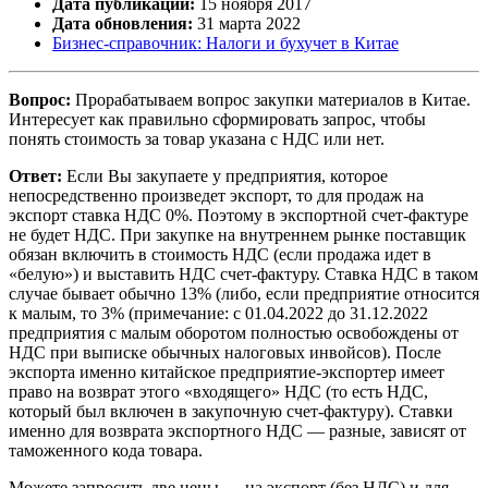
Дата публикации:
15 ноября 2017
Дата обновления:
31 марта 2022
Бизнес-справочник: Налоги и бухучет в Китае
Вопрос:
Прорабатываем вопрос закупки материалов в Китае.
Интересует как правильно сформировать запрос, чтобы
понять стоимость за товар указана с НДС или нет.
Ответ:
Если Вы закупаете у предприятия, которое
непосредственно произведет экспорт, то для продаж на
экспорт ставка НДС 0%. Поэтому в экспортной счет-фактуре
не будет НДС. При закупке на внутреннем рынке поставщик
обязан включить в стоимость НДС (если продажа идет в
«белую») и выставить НДС счет-фактуру. Ставка НДС в таком
случае бывает обычно 13% (либо, если предприятие относится
к малым, то 3% (примечание: с 01.04.2022 до 31.12.2022
предприятия с малым оборотом полностью освобождены от
НДС при выписке обычных налоговых инвойсов). После
экспорта именно китайское предприятие-экспортер имеет
право на возврат этого «входящего» НДС (то есть НДС,
который был включен в закупочную счет-фактуру). Ставки
именно для возврата экспортного НДС — разные, зависят от
таможенного кода товара.
Можете запросить две цены — на экспорт (без НДС) и для